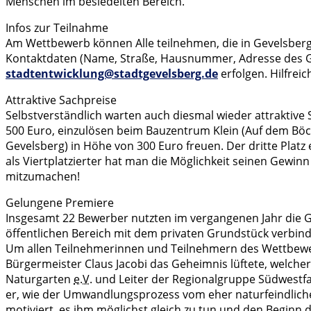
Menschen im besiedelten Bereich.
Infos zur Teilnahme
Am Wettbewerb können Alle teilnehmen, die in Gevelsberg
Kontaktdaten (Name, Straße, Hausnummer, Adresse des Gar
stadtentwicklung@stadtgevelsberg.de
erfolgen. Hilfrei
Attraktive Sachpreise
Selbstverständlich warten auch diesmal wieder attraktive 
500 Euro, einzulösen beim Bauzentrum Klein (Auf dem Böck
Gevelsberg) in Höhe von 300 Euro freuen. Der dritte Plat
als Viertplatzierter hat man die Möglichkeit seinen Gewi
mitzumachen!
Gelungene Premiere
Insgesamt 22 Bewerber nutzten im vergangenen Jahr die Ge
öffentlichen Bereich mit dem privaten Grundstück verbind
Um allen Teilnehmerinnen und Teilnehmern des Wettbewerb
Bürgermeister Claus Jacobi das Geheimnis lüftete, welch
Naturgarten
e.V.
und Leiter der Regionalgruppe Südwestfa
er, wie der Umwandlungsprozess vom eher naturfeindliche
motiviert, es ihm möglichst gleich zu tun und den Beginn 