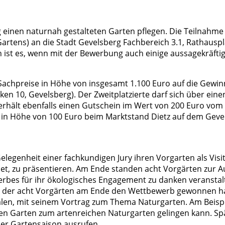
 einen naturnah gestalteten Garten pflegen. Die Teilnahm
tens) an die Stadt Gevelsberg Fachbereich 3.1, Rathauspla
ch ist es, wenn mit der Bewerbung auch einige aussagekräfti
Sachpreise in Höhe von insgesamt 1.100 Euro auf die Gewinne
en 10, Gevelsberg). Der Zweitplatzierte darf sich über ein
z erhält ebenfalls einen Gutschein im Wert von 200 Euro vo
nn in Höhe von 100 Euro beim Marktstand Dietz auf dem Geve
legenheit einer fachkundigen Jury ihren Vorgarten als Vis
et, zu präsentieren. Am Ende standen acht Vorgärten zur Au
es für ihr ökologisches Engagement zu danken veranstalte
er der acht Vorgärten am Ende den Wettbewerb gewonnen hat
len, mit seinem Vortrag zum Thema Naturgarten. Am Beispie
n Garten zum artenreichen Naturgarten gelingen kann. Spät
der Gartensaison ausrufen.