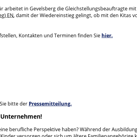
afür arbeitet in Gevelsberg die Gleichstellungsbeauftragt
eg) EN
, damit der Wiedereinstieg gelingt, ob mit den Kitas 
ufstellen, Kontakten und Terminen finden Sie
hier.
ie bitte der
Pressemitteilung.
nd Unternehmen!
 keine berufliche Perspektive haben? Während der Ausbild
e Kinder versorgen oder sich um ältere Familienangehörige kü