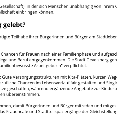
dt (Gesellschaft), in der sich Menschen unabhängig von ihre
sellschaft einbringen können.
g gelebt?
htigte Teilhabe ihrer Bürgerinnen und Bürger am Stadtlebe
he Chancen für Frauen nach einer Familienphase und aufge
lege und Beruf entgegenkommen. Die Stadt Gevelsberg geht 
amilienbewusste Arbeitgeberin“ verpflichtet.
: Gute Versorgungsstrukturen mit Kita-Plätzen, kurzen W
rufliche Chancen im Lebensverlauf fair gestalten und Single
Plätze geschaffen, während ergänzende Angebote zur Kinde
eiten übereinstimmen.
kommen, damit Bürgerinnen und Bürger mitreden und mitgesta
das Frauencafé und Stadtteilspaziergänge der Gleichstellun