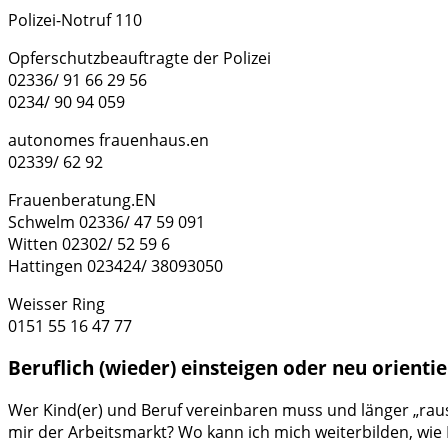
Polizei-Notruf 110
Opferschutzbeauftragte der Polizei
02336/ 91 66 29 56
0234/ 90 94 059
autonomes frauenhaus.en
02339/ 62 92
Frauenberatung.EN
Schwelm 02336/ 47 59 091
Witten 02302/ 52 59 6
Hattingen 023424/ 38093050
Weisser Ring
0151 55 16 47 77
Beruflich (wieder) einsteigen oder neu orienti
Wer Kind(er) und Beruf vereinbaren muss und länger „raus“
mir der Arbeitsmarkt? Wo kann ich mich weiterbilden, wie 