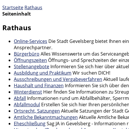
Startseite
Rathaus
Seiteninhalt
Rathaus
Online-Services
Die Stadt Gevelsberg bietet Ihnen ei
Ansprechpartner.
Bürgerbüro
Alles Wissenswerte um das Serviceange
Öffnungszeiten
Öffnungs- und Sprechzeiten der einz
Stellenangebote
Informieren Sie sich hier über aktu
Ausbildung und Praktikum
Wir suchen DICH!
Ausschreibungen und Vergabeverfahren
Aktuell la
Haushalt und Finanzen
Informieren Sie sich über de
Winterdienst
Hier finden Sie Informationen zu Stre
Abfall
Informationen rund um Abfallbehälter, Sperrm
Abfallmodul
Erstellen Sie sich hier Ihren persönliche
Ortsrecht, Satzungen
Aktuelle Satzungen der Stadt G
Amtliche Bekanntmachungen
Aktuelle Amtliche Be
Eheschließung
Sag JA in Gevelsberg - Informatione