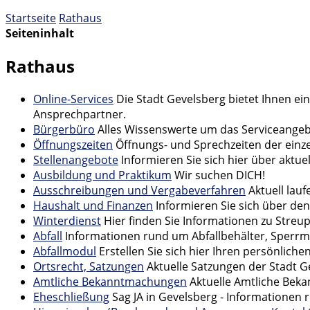
Startseite
Rathaus
Seiteninhalt
Rathaus
Online-Services
Die Stadt Gevelsberg bietet Ihnen ei
Ansprechpartner.
Bürgerbüro
Alles Wissenswerte um das Serviceange
Öffnungszeiten
Öffnungs- und Sprechzeiten der einz
Stellenangebote
Informieren Sie sich hier über aktu
Ausbildung und Praktikum
Wir suchen DICH!
Ausschreibungen und Vergabeverfahren
Aktuell la
Haushalt und Finanzen
Informieren Sie sich über de
Winterdienst
Hier finden Sie Informationen zu Stre
Abfall
Informationen rund um Abfallbehälter, Sperrm
Abfallmodul
Erstellen Sie sich hier Ihren persönliche
Ortsrecht, Satzungen
Aktuelle Satzungen der Stadt G
Amtliche Bekanntmachungen
Aktuelle Amtliche Be
Eheschließung
Sag JA in Gevelsberg - Informatione