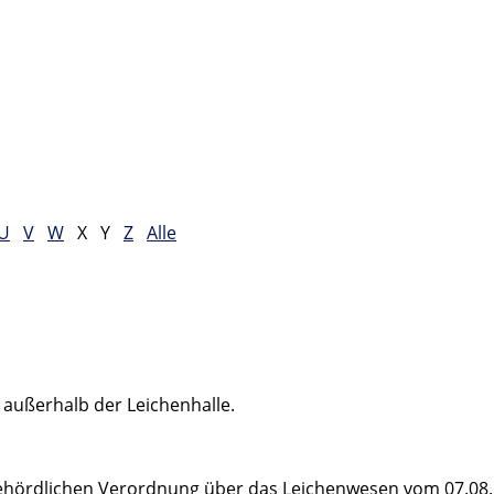
U
V
W
X
Y
Z
Alle
 außerhalb der Leichenhalle.
hördlichen Verordnung über das Leichenwesen vom 07.08.19