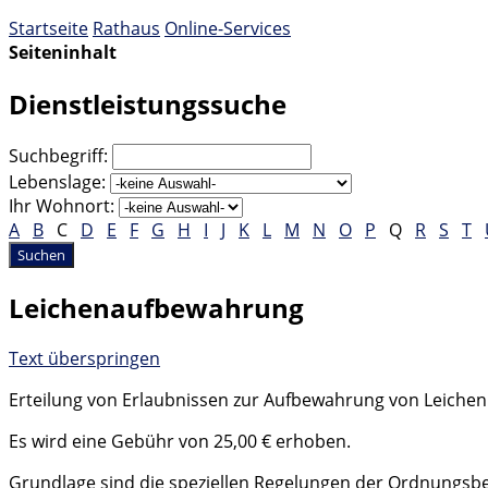
Startseite
Rathaus
Online-Services
Seiteninhalt
Dienstleistungssuche
Suchbegriff:
Lebenslage:
Ihr Wohnort:
A
B
C
D
E
F
G
H
I
J
K
L
M
N
O
P
Q
R
S
T
Leichenaufbewahrung
Text überspringen
Erteilung von Erlaubnissen zur Aufbewahrung von Leichen
Es wird eine Gebühr von 25,00 € erhoben.
Grundlage sind die speziellen Regelungen der Ordnungsbe